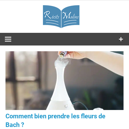
Skip
RM
to
content
Journal
Les expériences partagées
Comment bien prendre les fleurs de
Bach ?