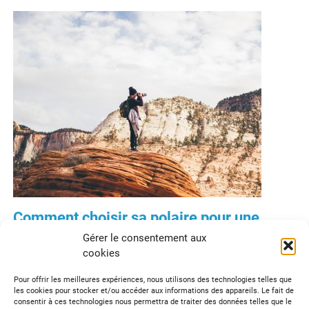
Comment choisir sa polaire pour une
randonnée ?
Gérer le consentement aux
cookies
Temps de lecture :
2
minutes
Pour offrir les meilleures expériences, nous utilisons des technologies telles que
Synonyme de chaleur et de vêtement de mi-saison, la
les cookies pour stocker et/ou accéder aux informations des appareils. Le fait de
polaire est un basique. Si nous aimons la porter pour
consentir à ces technologies nous permettra de traiter des données telles que le