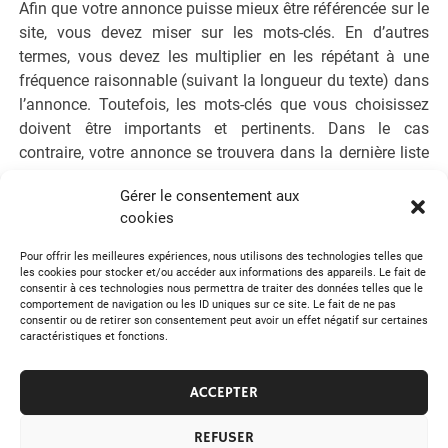
Afin que votre annonce puisse mieux être référencée sur le
site, vous devez miser sur les mots-clés. En d’autres
termes, vous devez les multiplier en les répétant à une
fréquence raisonnable (suivant la longueur du texte) dans
l’annonce. Toutefois, les mots-clés que vous choisissez
doivent être importants et pertinents. Dans le cas
contraire, votre annonce se trouvera dans la dernière liste
des résultats de recherche et n’attirera par conséquent
Gérer le consentement aux
aucun visiteur.
cookies
Tweetez
Partagez
Épingle
Pour offrir les meilleures expériences, nous utilisons des technologies telles que
les cookies pour stocker et/ou accéder aux informations des appareils. Le fait de
consentir à ces technologies nous permettra de traiter des données telles que le
comportement de navigation ou les ID uniques sur ce site. Le fait de ne pas
Internet & Logiciels
consentir ou de retirer son consentement peut avoir un effet négatif sur certaines
caractéristiques et fonctions.
Navigation
« Découvrez l’Europe depuis un bateau de croisière
ACCEPTER
Devenir le leader d’un groupe en 10 étapes »
de
REFUSER