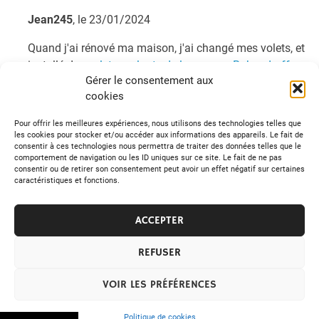
Jean245
, le 23/01/2024
Quand j'ai rénové ma maison, j'ai changé mes volets, et
installé des
volets roulants de la marque Bubendorff
.
Gérer le consentement aux
Ca a permis d'avoir une meilleure isolation thermique.
cookies
Tweetez
Partagez
Épingle
Pour offrir les meilleures expériences, nous utilisons des technologies telles que
les cookies pour stocker et/ou accéder aux informations des appareils. Le fait de
consentir à ces technologies nous permettra de traiter des données telles que le
comportement de navigation ou les ID uniques sur ce site. Le fait de ne pas
Maison & travaux
consentir ou de retirer son consentement peut avoir un effet négatif sur certaines
caractéristiques et fonctions.
Navigation
« Quels aménagements valorisent un bien immobilier ?
ACCEPTER
Comment choisir un bon whisky ? »
de
REFUSER
l’article
© 2026 RM Journal
VOIR LES PRÉFÉRENCES
Politique de cookies