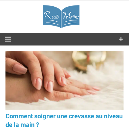
Skip
RM
to
content
Journal
Les expériences partagées
Comment soigner une crevasse au niveau
de la main ?