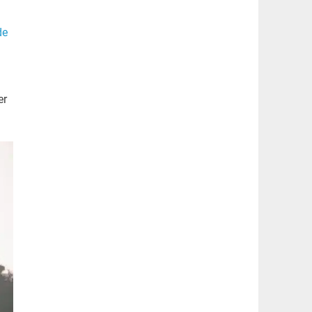
de
er