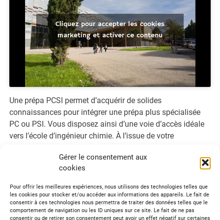
Cliquez pour accepter les cookies
marketing et activer ce contenu
Une prépa PCSI permet d’acquérir de solides
connaissances pour intégrer une prépa plus spécialisée
PC ou PSI. Vous disposez ainsi d’une voie d’accès idéale
vers l’école d’ingénieur chimie. À l’issue de votre
formation, le métier d’ingénieur chimiste aux grandes
Gérer le consentement aux
potentialités, vous ouvre les bras.
cookies
Tweetez
Partagez
Épingle
Pour offrir les meilleures expériences, nous utilisons des technologies telles que
les cookies pour stocker et/ou accéder aux informations des appareils. Le fait de
consentir à ces technologies nous permettra de traiter des données telles que le
comportement de navigation ou les ID uniques sur ce site. Le fait de ne pas
Formations & Métiers
consentir ou de retirer son consentement peut avoir un effet négatif sur certaines