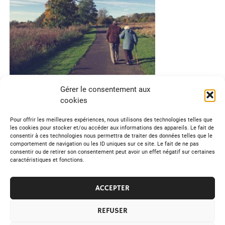
L’amour n’a pas d’âge à Lyon !
Gérer le consentement aux
cookies
Temps de lecture :
2
minutes
Pour offrir les meilleures expériences, nous utilisons des technologies telles que
Aimer une personne demande plus de passion vu que
les cookies pour stocker et/ou accéder aux informations des appareils. Le fait de
chacun a ses propres caractères, habitudes et
consentir à ces technologies nous permettra de traiter des données telles que le
comportement de navigation ou les ID uniques sur ce site. Le fait de ne pas
intelligences. C’est à deux qu’on apprend à aimer. Aussi,
consentir ou de retirer son consentement peut avoir un effet négatif sur certaines
être aimé n’est pas facile […]
caractéristiques et fonctions.
ACCEPTER
Social
REFUSER
«
1
2
3
4