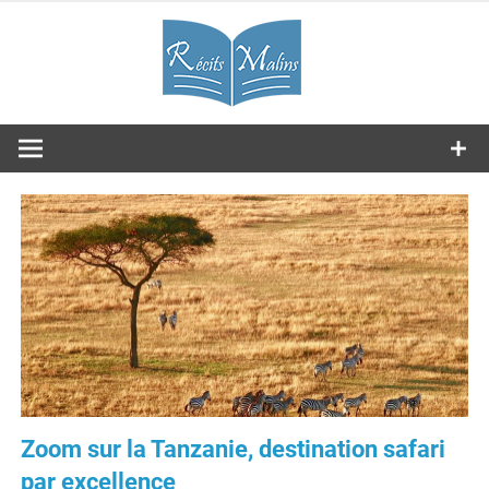
Skip
RM
to
content
Journal
Les expériences partagées
Zoom sur la Tanzanie, destination safari
par excellence